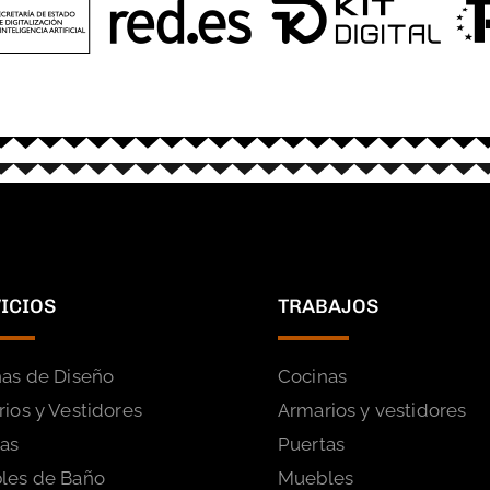
ICIOS
TRABAJOS
as de Diseño
Cocinas
ios y Vestidores
Armarios y vestidores
tas
Puertas
les de Baño
Muebles