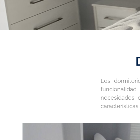
Los dormitor
funcionalida
necesidades d
características.