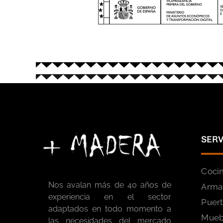
SERV
Cocin
Nos avalan más de 40 años de
Armar
experiencia en el sector
Puer
adaptados en todo momento a
Mueb
las necesidades del mercado