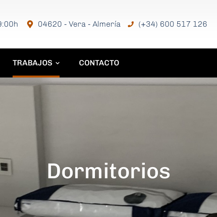
04620 - Vera - Almería
19:00h
(+34) 600 517 126
TRABAJOS
CONTACTO
Dormitorios