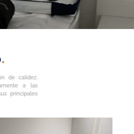
o
.
n de calidez,
tamente a las
us principales